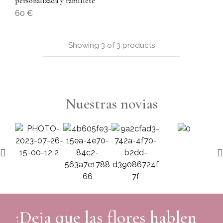
personalizada y ramillete
60
€
Showing
3
of
3
products
Nuestras novias
¡Deja que las flores hablen