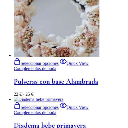
Seleccionar opciones
Quick View
Complementos de boda
Pulseras con base Alambrada
22
€
-
25
€
Seleccionar opciones
Quick View
Complementos de boda
Diadema bebe primavera