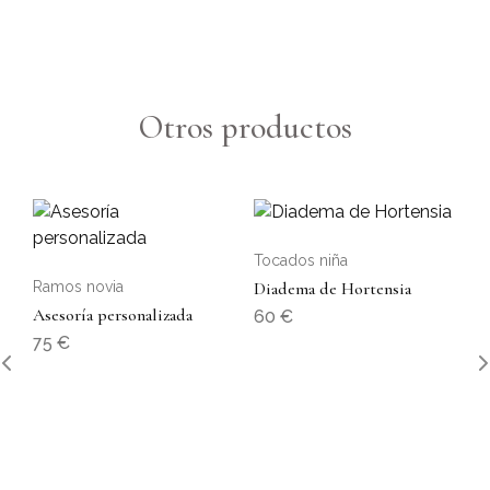
Otros productos
Tocados niña
Ramos novia
Diadema de Hortensia
Asesoría personalizada
60
€
75
€
To
Di