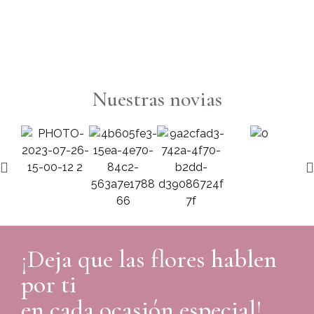
6
Nuestras novias
¡Deja que las flores hablen
por ti
en cada ocasión especial!