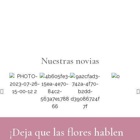
To
Di
6
Nuestras novias
¡Deja que las flores hablen