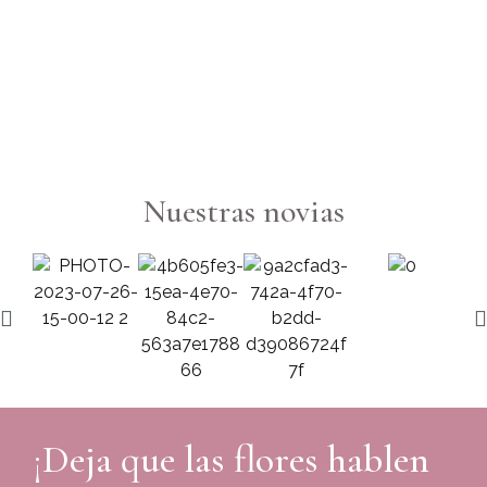
To
Di
6
Nuestras novias
¡Deja que las flores hablen