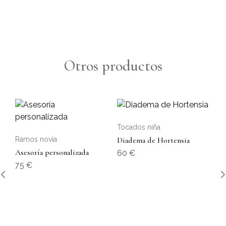
Otros productos
Tocados niña
Ramos novia
Diadema de Hortensia
Asesoría personalizada
60
€
75
€
To
Di