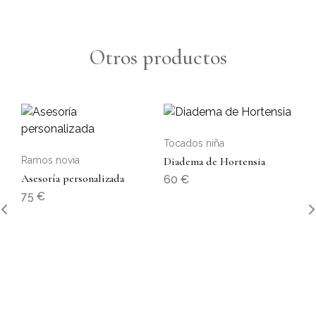
Otros productos
Tocados niña
Ramos novia
Diadema de Hortensia
Asesoría personalizada
60
€
75
€
To
Di
6