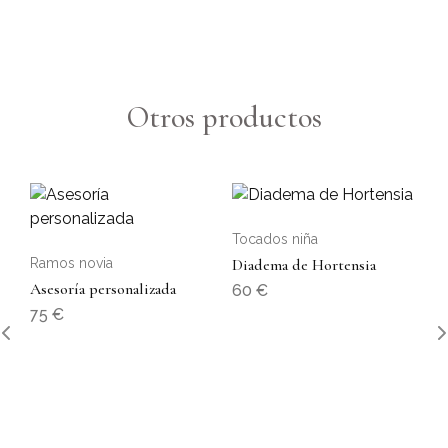
Otros productos
Tocados niña
Ramos novia
Diadema de Hortensia
Asesoría personalizada
60
€
75
€
To
Di