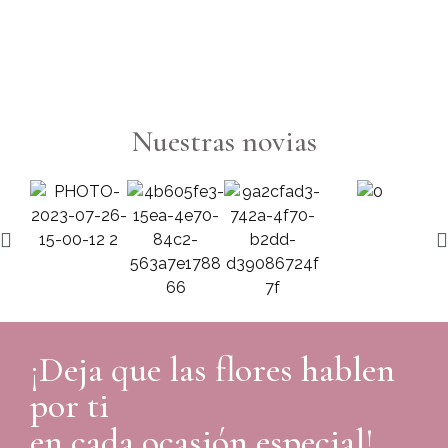
6
Nuestras novias
¡Deja que las flores hablen
por ti
en cada ocasión especial!